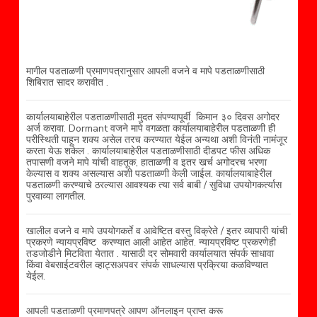
मागील पडताळणी प्रमाणपत्रानुसार आपली वजने व मापे पडताळणीसाठी
शिबिरात सादर करावीत .
कार्यालयाबाहेरील पडताळणीसाठी मुदत संपण्यापूर्वी किमान ३० दिवस अगोदर
अर्ज करावा. Dormant वजने मापे वगळता कार्यालयाबाहेरील पडताळणी ही
परीस्थिती पाहून शक्य असेल तरच करण्यात येईल अन्यथा अशी विनंती नामंजूर
करता येऊ शकेल . कार्यालयाबाहेरील पडताळणीसाठी दीडपट फीस अधिक
तपासणी वजने मापे यांची वाहतूक, हाताळणी व इतर खर्च अगोदरच भरणा
केल्यास व शक्य असल्यास अशी पडताळणी केली जाईल. कार्यालयाबाहेरील
पडताळणी करण्याचे ठरल्यास आवश्यक त्या सर्व बाबी / सुविधा उपयोगकर्त्यास
पुरवाव्या लागतील.
खालील वजने व मापे उपयोगकर्ते व आवेष्टित वस्तु विक्रेते / इतर व्यापारी यांची
प्रकरणे न्यायप्रविष्ट करण्यात आली आहेत आहेत. न्यायप्रविष्ट प्रकरणेही
तडजोडीने मिटविता येतात . यासाठी दर सोमवारी कार्यालयात संपर्क साधावा
किंवा वेबसाईटवरील व्हाट्सअपवर संपर्क साधल्यास प्रक्रिया कळविण्यात
येईल.
आपली पडताळणी प्रमाणपत्रे आपण ऑनलाइन प्राप्त करू