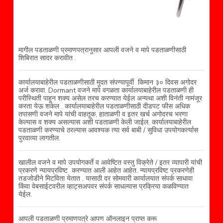
मागील पडताळणी प्रमाणपत्रानुसार आपली वजने व मापे पडताळणीसाठी
शिबिरात सादर करावीत .
कार्यालयाबाहेरील पडताळणीसाठी मुदत संपण्यापूर्वी किमान ३० दिवस अगोदर
अर्ज करावा. Dormant वजने मापे वगळता कार्यालयाबाहेरील पडताळणी ही
परीस्थिती पाहून शक्य असेल तरच करण्यात येईल अन्यथा अशी विनंती नामंजूर
करता येऊ शकेल . कार्यालयाबाहेरील पडताळणीसाठी दीडपट फीस अधिक
तपासणी वजने मापे यांची वाहतूक, हाताळणी व इतर खर्च अगोदरच भरणा
केल्यास व शक्य असल्यास अशी पडताळणी केली जाईल. कार्यालयाबाहेरील
पडताळणी करण्याचे ठरल्यास आवश्यक त्या सर्व बाबी / सुविधा उपयोगकर्त्यास
पुरवाव्या लागतील.
खालील वजने व मापे उपयोगकर्ते व आवेष्टित वस्तु विक्रेते / इतर व्यापारी यांची
प्रकरणे न्यायप्रविष्ट करण्यात आली आहेत आहेत. न्यायप्रविष्ट प्रकरणेही
तडजोडीने मिटविता येतात . यासाठी दर सोमवारी कार्यालयात संपर्क साधावा
किंवा वेबसाईटवरील व्हाट्सअपवर संपर्क साधल्यास प्रक्रिया कळविण्यात
येईल.
आपली पडताळणी प्रमाणपत्रे आपण ऑनलाइन प्राप्त करू